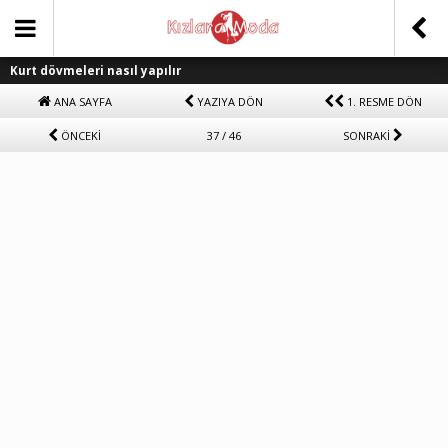
Kurt dövmeleri nasıl yapılır
ANA SAYFA
YAZIYA DÖN
1. RESME DÖN
ÖNCEKİ
37 / 46
SONRAKİ