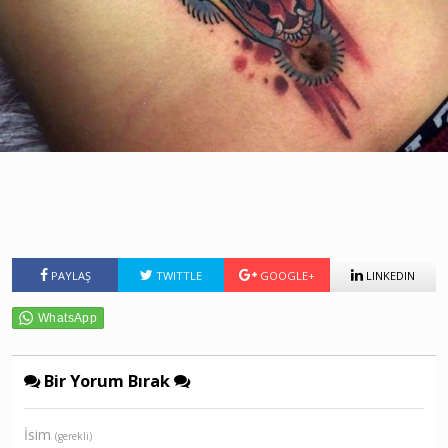
PAYLAŞ
TWITTLE
GOOGLE+
LINKEDIN
Bir Yorum Bırak
İsim
(gerekli)