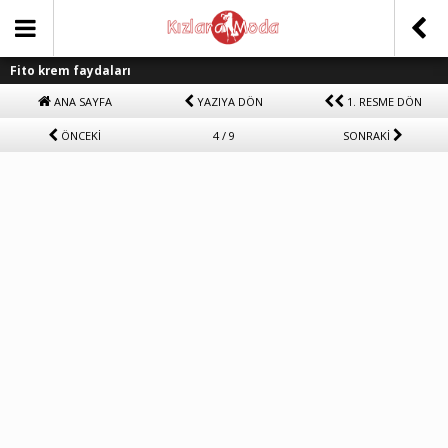
Fito krem faydaları
ANA SAYFA
YAZIYA DÖN
1. RESME DÖN
ÖNCEKİ
4 / 9
SONRAKİ