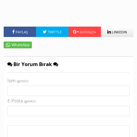
PAYLAŞ
TWITTLE
GOOGLE+
LINKEDIN
Bir Yorum Bırak
İsim
(gerekli)
E-Posta
(gerekli)