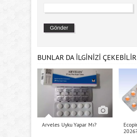
BUNLAR DA İLGİNİZİ ÇEKEBİLİR
Arveles Uyku Yapar Mı?
Ecopir
2026