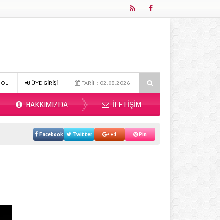
ı 2026?
Online Diyetisyen ile Sağlıklı Beslenmenin Yeni Adresi: Fitdi
 OL
ÜYE GİRİŞİ
TARİH: 02.08.2026
HAKKIMIZDA
İLETIŞIM
Facebook
Twitter
+1
Pin