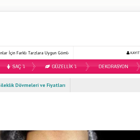
arklı Tarzlara Uygun Gömlek Modelleri
Ecopirin Reçetesiz Alınır M
KAYIT
SAÇ
GÜZELLIK
DEKORASYON
ileklik Dövmeleri ve Fiyatları