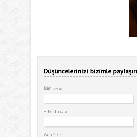
Düşüncelerinizi bizimle paylaşır
İsim
Gerekli
E-Posta
Gerekli
Web Site