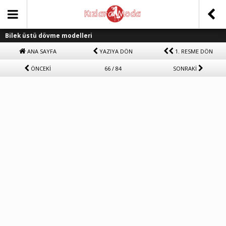
Bilek üstü dövme modelleri
ANA SAYFA
YAZIYA DÖN
1. RESME DÖN
ÖNCEKİ
66 / 84
SONRAKİ