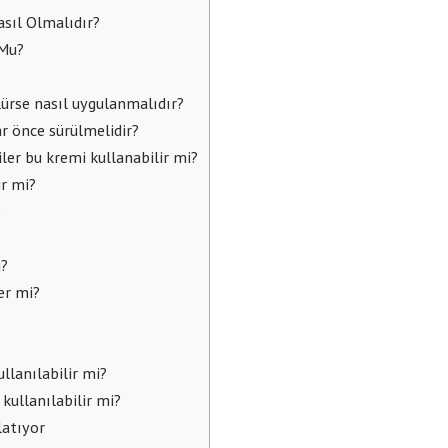
sıl Olmalıdır?
 Mu?
lürse nasıl uygulanmalıdır?
 önce sürülmelidir?
ler bu kremi kullanabilir mi?
ir mi?
?
u?
er mi?
llanılabilir mi?
kullanılabilir mi?
latıyor