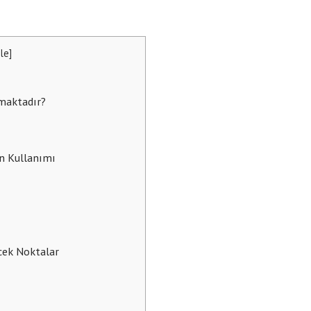
zle
]
maktadır?
n Kullanımı
ecek Noktalar