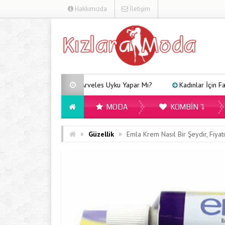
Hakkımızda
İletişim
Arveles Uyku Yapar Mı?
Kadınlar İçin Farklı Tarzlara U
MODA
KOMBIN
»
»
Güzellik
Emla Krem Nasıl Bir Şeydir, Fiya