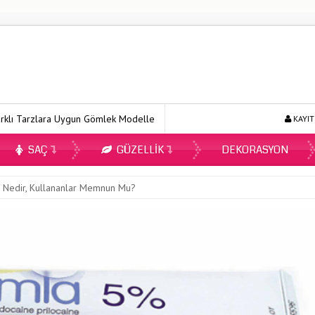
ygun Gömlek Modelleri
Ecopirin Reçetesiz Alınır Mı 2026?
On
KAYIT
SAÇ
GÜZELLIK
DEKORASYON
tı Nedir, Kullananlar Memnun Mu?