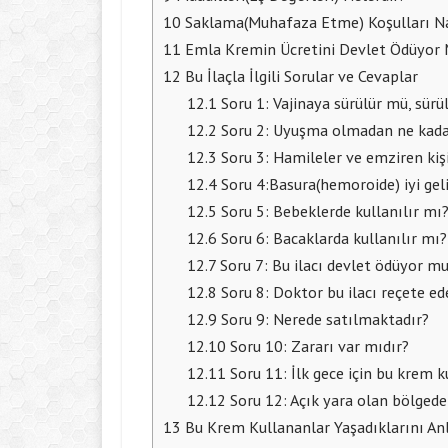
10
Saklama(Muhafaza Etme) Koşulları Na
11
Emla Kremin Ücretini Devlet Ödüyor
12
Bu İlaçla İlgili Sorular ve Cevaplar
12.1
Soru 1: Vajinaya sürülür mü, sürü
12.2
Soru 2: Uyuşma olmadan ne kadar
12.3
Soru 3: Hamileler ve emziren kişi
12.4
Soru 4:Basura(hemoroide) iyi gel
12.5
Soru 5: Bebeklerde kullanılır mı
12.6
Soru 6: Bacaklarda kullanılır mı?
12.7
Soru 7: Bu ilacı devlet ödüyor m
12.8
Soru 8: Doktor bu ilacı reçete ed
12.9
Soru 9: Nerede satılmaktadır?
12.10
Soru 10: Zararı var mıdır?
12.11
Soru 11: İlk gece için bu krem ku
12.12
Soru 12: Açık yara olan bölgede 
13
Bu Krem Kullananlar Yaşadıklarını An