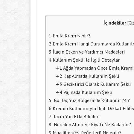
İçindekiler
[
Gi
1
Emla Krem Nedir?
2
Emla Krem Hangi Durumlarda Kullanıl
3
İlacın Etken ve Yardımcı Maddeleri
4
Kullanım Şekli İle İlgili Detaylar
4.1
Ağda Yapmadan Önce Emla Kremi
4.2
Kaş Almada Kullanım Şekli
4.3
Geciktirici Olarak Kullanım Şekli
4.4
Vajinada Kullanım Şekli
5
Bu İlaç Yüz Bölgesinde Kullanılır Mı?
6
Kremin Kullanımıyla İlgili Dikkat Edil
7
İlacın Yan Etki Bilgileri
8
Nereden Alınır ve Fiyatı Ne Kadardır?
9
Muadilleri(Eş Değerleri) Nelerdir?