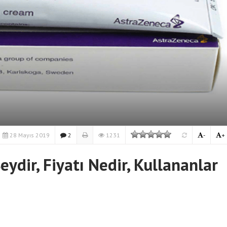
Momecon Krem Kullananla
Yorumları Nasıldır?
28 Mayıs 2019
2
1231
-
+
ydir, Fiyatı Nedir, Kullananlar