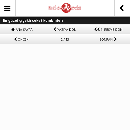
En güzel çiçekli ceket kombinleri
ANA SAYFA
YAZIYA DÖN
1. RESME DÖN
ÖNCEKİ
2 / 13
SONRAKİ