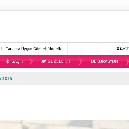
 Uygun Gömlek Modelleri
Ecopirin Reçetesiz Alınır Mı 2026?
KAYIT
SAÇ
GÜZELLIK
DEKORASYON
i 2025