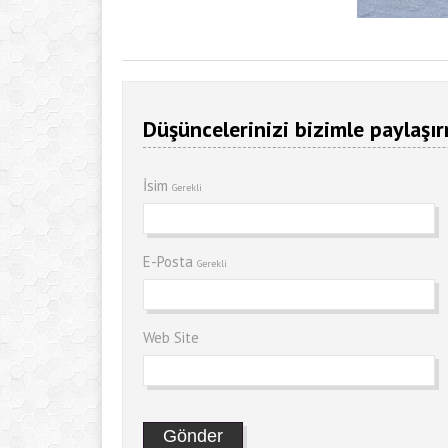
Düşüncelerinizi bizimle paylaşır
İsim
Gerekli
E-Posta
Gerekli
Web Site