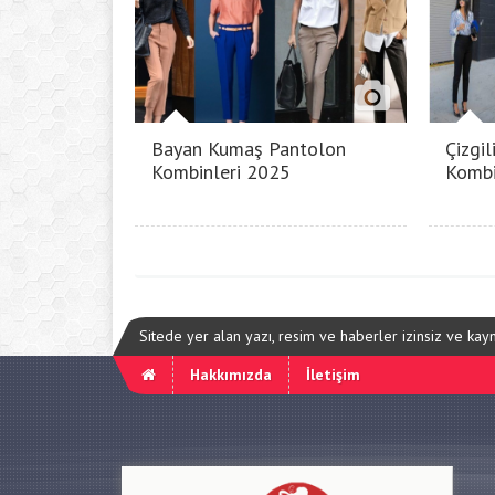
Bayan Kumaş Pantolon
Çizgi
Kombinleri 2025
Kombi
Sitede yer alan yazı, resim ve haberler izinsiz ve ka
Hakkımızda
İletişim