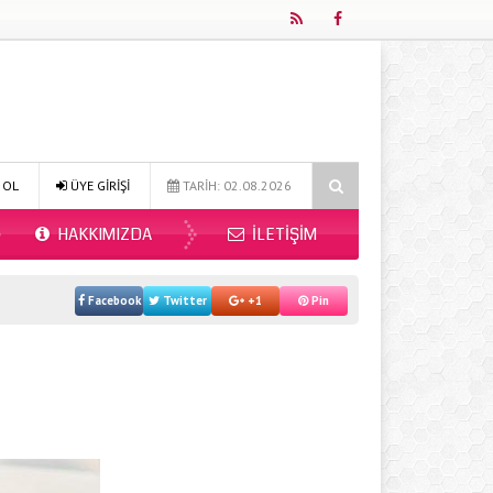
Online Diyetisyen ile Sağlıklı Beslenmenin Yeni Adresi: Fitdiyet.net
 OL
ÜYE GİRİŞİ
TARİH: 02.08.2026
HAKKIMIZDA
İLETIŞIM
Facebook
Twitter
+1
Pin