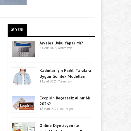
YENİ
Arveles Uyku Yapar Mı?
3 Ocak 2026,
Yorum yok
Kadınlar İçin Farklı Tarzlara
Uygun Gömlek Modelleri
1 Eylül 2025,
Yorum yok
Ecopirin Reçetesiz Alınır Mı
2026?
16 Mart 2025,
Yorum yok
Online Diyetisyen ile