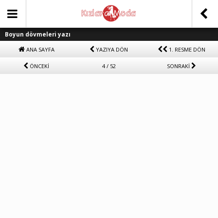
Boyun dövmeleri yazı
ANA SAYFA
YAZIYA DÖN
1. RESME DÖN
ÖNCEKİ
4 / 52
SONRAKİ