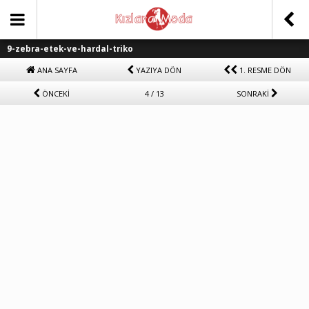
9-zebra-etek-ve-hardal-triko
ANA SAYFA
YAZIYA DÖN
1. RESME DÖN
ÖNCEKİ
4 / 13
SONRAKİ