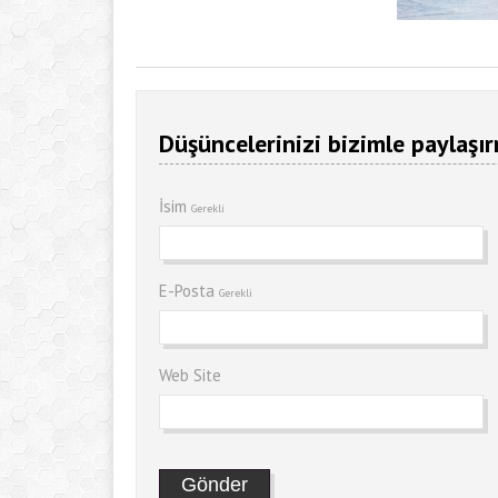
Düşüncelerinizi bizimle paylaşır
İsim
Gerekli
E-Posta
Gerekli
Web Site