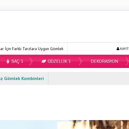
Tarzlara Uygun Gömlek Modelleri
Ecopirin Reçetesiz Alınır Mı 2026?
KAYIT
SAÇ
GÜZELLIK
DEKORASYON
az Gömlek Kombinleri