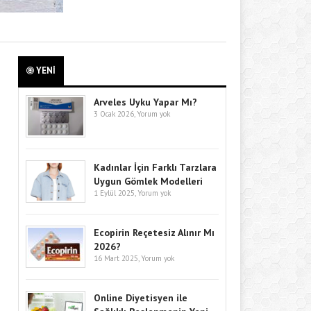
YENİ
Arveles Uyku Yapar Mı?
3 Ocak 2026,
Yorum yok
Kadınlar İçin Farklı Tarzlara
Uygun Gömlek Modelleri
1 Eylül 2025,
Yorum yok
Ecopirin Reçetesiz Alınır Mı
2026?
16 Mart 2025,
Yorum yok
Online Diyetisyen ile