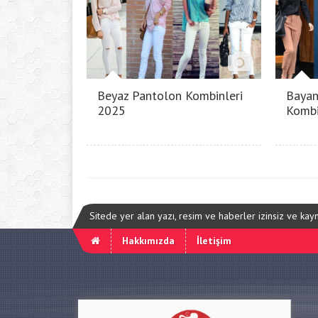
Beyaz Pantolon Kombinleri
Bayan
2025
Kombi
Sitede yer alan yazı, resim ve haberler izinsiz ve ka
Hakkımızda
İletişim