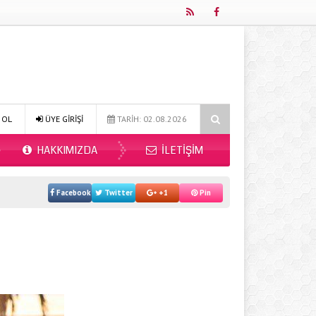
Online Diyetisyen ile Sağlıklı Beslenmenin Yeni Adresi: Fitdiyet.net
 OL
ÜYE GİRİŞİ
TARİH: 02.08.2026
HAKKIMIZDA
İLETIŞIM
Facebook
Twitter
+1
Pin