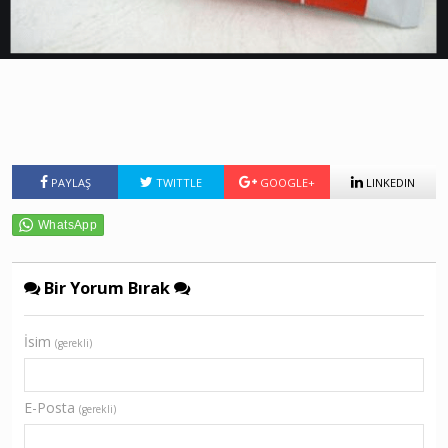
PAYLAŞ
TWITTLE
GOOGLE+
LINKEDIN
Bir Yorum Bırak
İsim
(gerekli)
E-Posta
(gerekli)