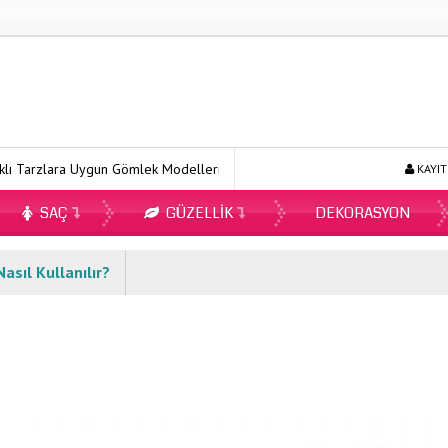
lara Uygun Gömlek Modelleri
Ecopirin Reçetesiz Alınır Mı 2026?
KAYIT
SAÇ
GÜZELLIK
DEKORASYON
asıl Kullanılır?