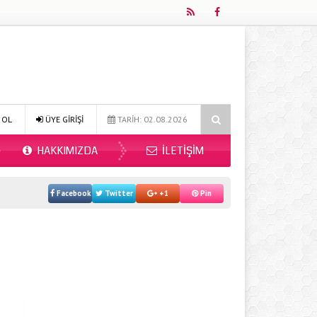
Online Diyetisyen ile Sağlıklı Beslenmenin Yeni Adresi: Fitdiyet.net
 OL
ÜYE GİRİŞİ
TARİH: 02.08.2026
HAKKIMIZDA
İLETIŞIM
Facebook
Twitter
+1
Pin