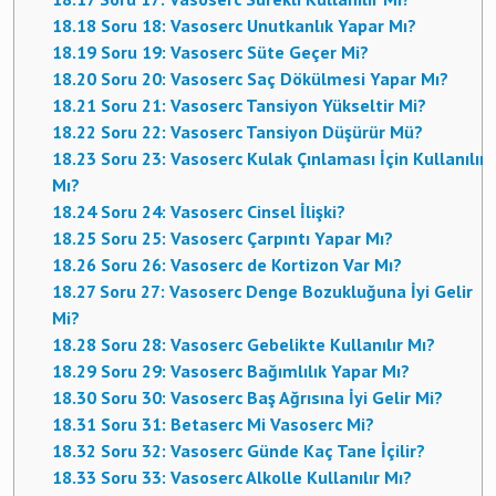
18.18
Soru 18: Vasoserc Unutkanlık Yapar Mı?
18.19
Soru 19: Vasoserc Süte Geçer Mi?
18.20
Soru 20: Vasoserc Saç Dökülmesi Yapar Mı?
18.21
Soru 21: Vasoserc Tansiyon Yükseltir Mi?
18.22
Soru 22: Vasoserc Tansiyon Düşürür Mü?
18.23
Soru 23: Vasoserc Kulak Çınlaması İçin Kullanılır
Mı?
18.24
Soru 24: Vasoserc Cinsel İlişki?
18.25
Soru 25: Vasoserc Çarpıntı Yapar Mı?
18.26
Soru 26: Vasoserc de Kortizon Var Mı?
18.27
Soru 27: Vasoserc Denge Bozukluğuna İyi Gelir
Mi?
18.28
Soru 28: Vasoserc Gebelikte Kullanılır Mı?
18.29
Soru 29: Vasoserc Bağımlılık Yapar Mı?
18.30
Soru 30: Vasoserc Baş Ağrısına İyi Gelir Mi?
18.31
Soru 31: Betaserc Mi Vasoserc Mi?
18.32
Soru 32: Vasoserc Günde Kaç Tane İçilir?
18.33
Soru 33: Vasoserc Alkolle Kullanılır Mı?