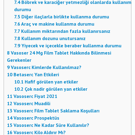
7.4
Böbrek ve karaciğer yetmezliği olanlarda kullanım
durumu
7.5
Diğer ilaçlarla birlikte kullanma durumu
7.6
Araç ve makine kullanma durumu
7.7
Kullanım miktarından fazla kullanırsanız
7.8
Kullanım dozunu unutursanız
7.9
Yiyecek ve içecekle beraber kullanma durumu
8
Vasoser 24 Mg Film Tablet Hakkında Bilinmesi
Gerekenler
9
Vasoserc Kimlerde Kullanılmaz?
10
Betaserc Yan Etkileri
10.1
Hafif görülen yan etkiler
10.2
Çok nadir görülen yan etkiler
11
Vasoserc Fiyat 2021
12
Vasoserc Muadili
13
Vasoserc Film Tablet Saklama Koşulları
14
Vasoserc Prospektüs
15
Vasoserc Ne Kadar Süre Kullanılır?
16
Vasoserc Kilo Aldırır Mı?