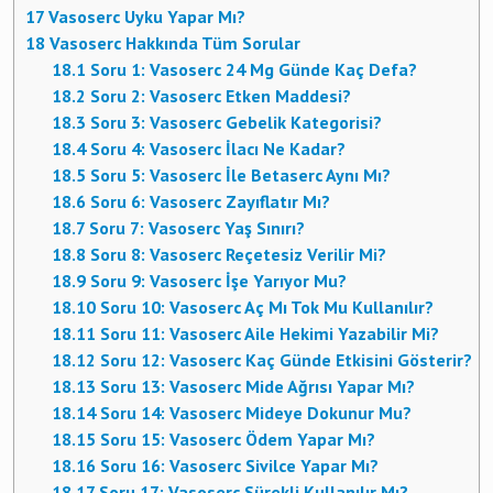
17
Vasoserc Uyku Yapar Mı?
18
Vasoserc Hakkında Tüm Sorular
18.1
Soru 1: Vasoserc 24 Mg Günde Kaç Defa?
18.2
Soru 2: Vasoserc Etken Maddesi?
18.3
Soru 3: Vasoserc Gebelik Kategorisi?
18.4
Soru 4: Vasoserc İlacı Ne Kadar?
18.5
Soru 5: Vasoserc İle Betaserc Aynı Mı?
18.6
Soru 6: Vasoserc Zayıflatır Mı?
18.7
Soru 7: Vasoserc Yaş Sınırı?
18.8
Soru 8: Vasoserc Reçetesiz Verilir Mi?
18.9
Soru 9: Vasoserc İşe Yarıyor Mu?
18.10
Soru 10: Vasoserc Aç Mı Tok Mu Kullanılır?
18.11
Soru 11: Vasoserc Aile Hekimi Yazabilir Mi?
18.12
Soru 12: Vasoserc Kaç Günde Etkisini Gösterir?
18.13
Soru 13: Vasoserc Mide Ağrısı Yapar Mı?
18.14
Soru 14: Vasoserc Mideye Dokunur Mu?
18.15
Soru 15: Vasoserc Ödem Yapar Mı?
18.16
Soru 16: Vasoserc Sivilce Yapar Mı?
18.17
Soru 17: Vasoserc Sürekli Kullanılır Mı?