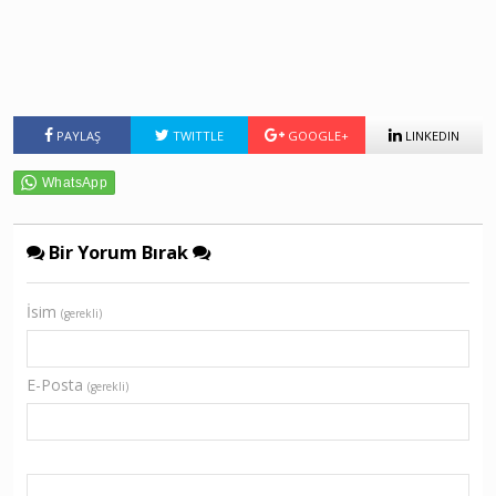
PAYLAŞ
TWITTLE
GOOGLE+
LINKEDIN
Bir Yorum Bırak
İsim
(gerekli)
E-Posta
(gerekli)