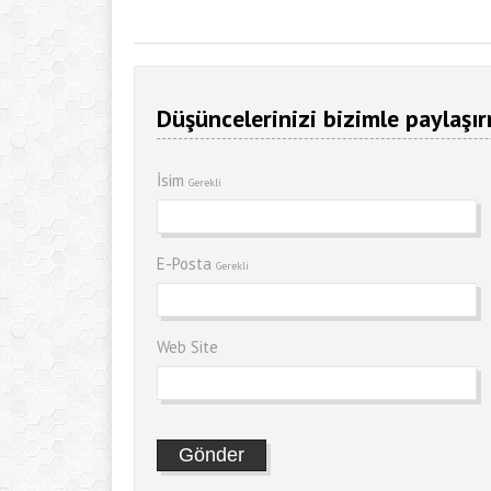
Düşüncelerinizi bizimle paylaşır
İsim
Gerekli
E-Posta
Gerekli
Web Site