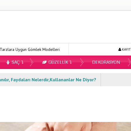
a Uygun Gömlek Modelleri
Ecopirin Reçetesiz Alınır Mı 2026?
KAYIT
SAÇ
GÜZELLIK
DEKORASYON
nılır, Faydaları Nelerdir,Kullananlar Ne Diyor?