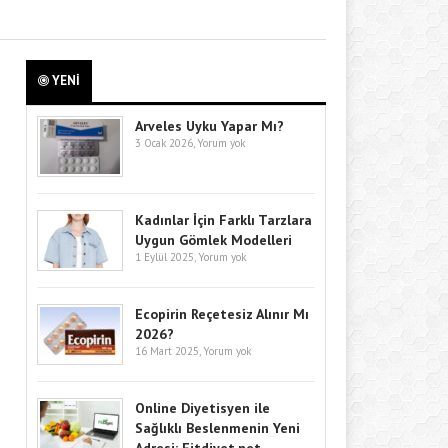
YENİ
Arveles Uyku Yapar Mı?
3 Ocak 2026,
Yorum yok
Kadınlar İçin Farklı Tarzlara
Uygun Gömlek Modelleri
1 Eylül 2025,
Yorum yok
Ecopirin Reçetesiz Alınır Mı
2026?
16 Mart 2025,
Yorum yok
Online Diyetisyen ile
Sağlıklı Beslenmenin Yeni