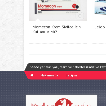
Momecon Krem Sivilce İçin
Jelgo
Kullanılır Mı?
Sitede yer alan yazı, resim ve haberler izinsiz ve ka
Hakkımızda
İletişim