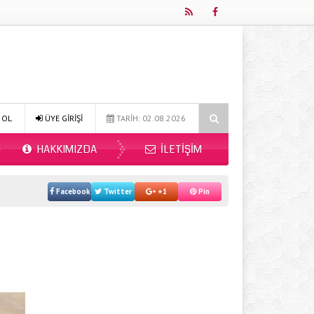
Online Diyetisyen ile Sağlıklı Beslenmenin Yeni Adresi: Fitdiyet.net
 OL
ÜYE GİRİŞİ
TARİH: 02.08.2026
HAKKIMIZDA
İLETIŞIM
Facebook
Twitter
+1
Pin