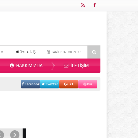
Online Diyetisyen ile Sağlıklı Beslenmenin Yeni Adresi: Fitdiyet.net
 OL
ÜYE GİRİŞİ
TARİH: 02.08.2026
HAKKIMIZDA
İLETIŞIM
Facebook
Twitter
+1
Pin