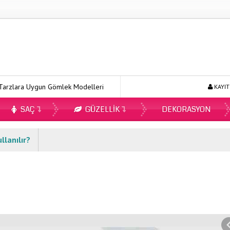
a Uygun Gömlek Modelleri
Ecopirin Reçetesiz Alınır Mı 2026?
KAYIT
SAÇ
GÜZELLIK
DEKORASYON
llanılır?