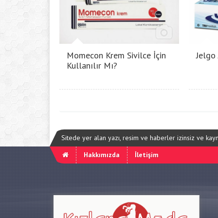
Momecon Krem Sivilce İçin
Jelgo
Kullanılır Mı?
Sitede yer alan yazı, resim ve haberler izinsiz ve ka
Hakkımızda
İletişim