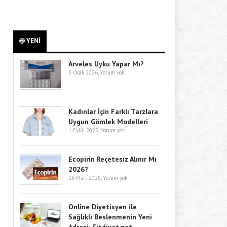
YENİ
Arveles Uyku Yapar Mı?
3 Ocak 2026,
Yorum yok
Kadınlar İçin Farklı Tarzlara
Uygun Gömlek Modelleri
1 Eylül 2025,
Yorum yok
Ecopirin Reçetesiz Alınır Mı
2026?
16 Mart 2025,
Yorum yok
Online Diyetisyen ile
Sağlıklı Beslenmenin Yeni