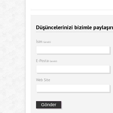
Düşüncelerinizi bizimle paylaşır
İsim
Gerekli
E-Posta
Gerekli
Web Site