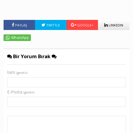
PAYLAŞ
TWITTLE
GOOGLE+
LINKEDIN
Bir Yorum Bırak
İsim
(gerekli)
E-Posta
(gerekli)