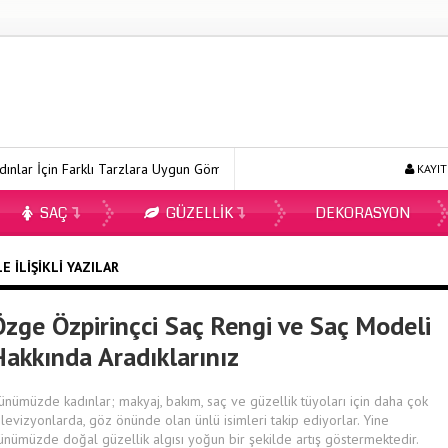
ar İçin Farklı Tarzlara Uygun Gömlek Modelleri
Ecopirin Reçetesiz 
KAYIT
SAÇ
GÜZELLIK
DEKORASYON
E İLIŞIKLI YAZILAR
Özge Özpirinçci Saç Rengi ve Saç Modeli
Hakkında Aradıklarınız
ünümüzde kadınlar; makyaj, bakım, saç ve güzellik tüyoları için daha çok
elevizyonlarda, göz önünde olan ünlü isimleri takip ediyorlar. Yine
ünümüzde doğal güzellik algısı yoğun bir şekilde artış göstermektedir.