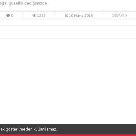
oğal güzellik dediğimizde
0
1245
10 Mayıs 2018
DEVAMI
ynak gösterilmeden kullanılamaz.