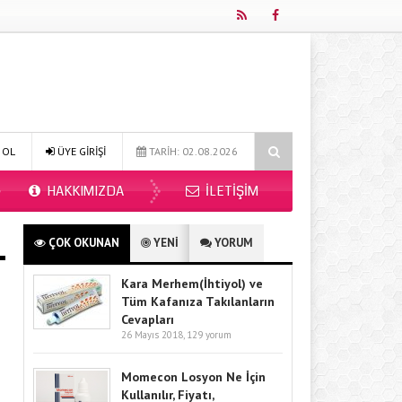
Alınır Mı 2026?
Online Diyetisyen ile Sağlıklı Beslenmenin Yeni Adre
 OL
ÜYE GİRİŞİ
TARİH: 02.08.2026
HAKKIMIZDA
İLETIŞIM
ÇOK OKUNAN
YENİ
YORUM
Kara Merhem(İhtiyol) ve
Tüm Kafanıza Takılanların
Cevapları
26 Mayıs 2018,
129 yorum
Momecon Losyon Ne İçin
Kullanılır, Fiyatı,