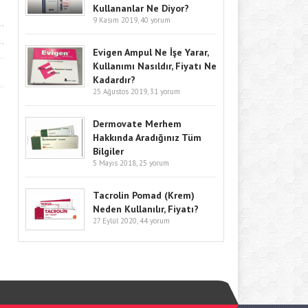
Kullananlar Ne Diyor?
9 Kasım 2019,
40 yorum
Evigen Ampul Ne İşe Yarar,
Kullanımı Nasıldır, Fiyatı Ne
Kadardır?
25 Ağustos 2019,
31 yorum
Dermovate Merhem
Hakkında Aradığınız Tüm
Bilgiler
5 Mayıs 2018,
25 yorum
Tacrolin Pomad (Krem)
Neden Kullanılır, Fiyatı?
27 Eylül 2020,
44 yorum