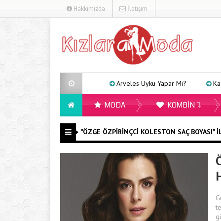
Hakkımızda
İletişim
Arveles Uyku Yapar Mı?
Kadınl
MODA
KOMBIN
"ÖZGE ÖZPIRINÇCI KOLESTON SAÇ BOYASI" IL
G
t
g