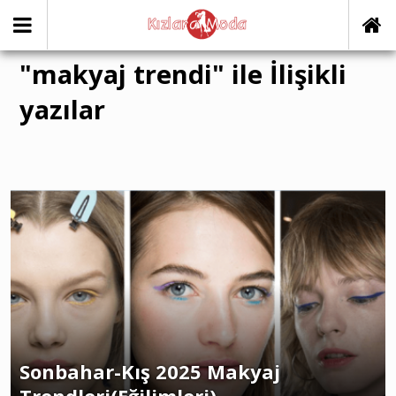
"makyaj trendi" ile İlişikli
yazılar
Sonbahar-Kış 2025 Makyaj