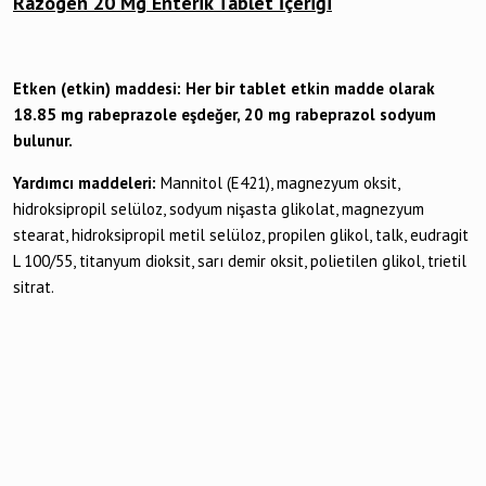
Razogen 20 Mg Enterik Tablet İçeriği
Etken (etkin) maddesi: Her bir tablet etkin madde olarak
18.85 mg rabeprazole eşdeğer, 20 mg rabeprazol sodyum
bulunur.
Yardımcı maddeleri:
Mannitol (E421), magnezyum oksit,
hidroksipropil selüloz, sodyum nişasta glikolat, magnezyum
stearat, hidroksipropil metil selüloz, propilen glikol, talk, eudragit
L 100/55, titanyum dioksit, sarı demir oksit, polietilen glikol, trietil
sitrat.