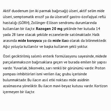
Aktif duodenum (on iki parmak bağırsağı) ülseri, aktif selim mide
ülseri, semptomatik erozif ya da ülseratif gastro-özofajiyal reflü
hastalığı (GÖRH), Zollinger-Ellison sendromu durumlarında
kullanılan bir ilaçtır.
Razogen 20 mg
şeklinde her kutuda 14
yada 28 tane olacak şekilde eczanelerde satılmaktadır. Halk
arasında
mide koruyucu
ya da
mide ilacı
olarak da bilinmektedir.
Ağız yoluyla kullanılır ve başka kullanım şekli yoktur.
Özel geciktirilmiş salımlı enterik formülasyonu sayesinde, midede
parçalanmaksızın bağırsaklara geçen ve burada emilen bir yapısı
vardır. Yuvarlak, bikonveks, sarı renkli bir görünümü vardır. Proton
pompası inhibitörleri ismi verilen ilaç grubu içerisinde
bulunmaktadır. Bu ilacın asıl etki noktası mide asidinin
azalmasına yöneliktir. Bu ilacın mavi-beyaz kutusu vardır. Kortizon
içermeyen bir ilaçtır.