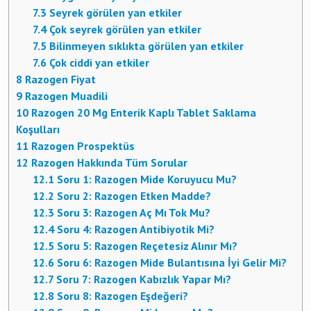
7.3
Seyrek görülen yan etkiler
7.4
Çok seyrek görülen yan etkiler
7.5
Bilinmeyen sıklıkta görülen yan etkiler
7.6
Çok ciddi yan etkiler
8
Razogen Fiyat
9
Razogen Muadili
10
Razogen 20 Mg Enterik Kaplı Tablet Saklama
Koşulları
11
Razogen Prospektüs
12
Razogen Hakkında Tüm Sorular
12.1
Soru 1: Razogen Mide Koruyucu Mu?
12.2
Soru 2: Razogen Etken Madde?
12.3
Soru 3: Razogen Aç Mı Tok Mu?
12.4
Soru 4: Razogen Antibiyotik Mi?
12.5
Soru 5: Razogen Reçetesiz Alınır Mı?
12.6
Soru 6: Razogen Mide Bulantısına İyi Gelir Mi?
12.7
Soru 7: Razogen Kabızlık Yapar Mı?
12.8
Soru 8: Razogen Eşdeğeri?