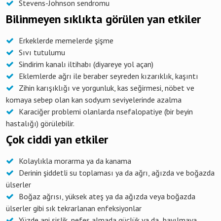
Stevens-Johnson sendromu
Bilinmeyen sıklıkta görülen yan etkiler
Erkeklerde memelerde şişme
Sıvı tutulumu
Sindirim kanalı iltihabı (diyareye yol açan)
Eklemlerde ağrı ile beraber seyreden kızarıklık, kaşıntı
Zihin karışıklığı ve yorgunluk, kas seğirmesi, nöbet ve
komaya sebep olan kan sodyum seviyelerinde azalma
Karaciğer problemi olanlarda nsefalopatiye (bir beyin
hastalığı) görülebilir.
Çok ciddi yan etkiler
Kolaylıkla morarma ya da kanama
Derinin şiddetli su toplaması ya da ağrı, ağızda ve boğazda
ülserler
Boğaz ağrısı, yüksek ateş ya da ağızda veya boğazda
ülserler gibi sık tekrarlanan enfeksiyonlar
Yüzde ani şişlik, nefes almada güçlük ya da bayılmaya