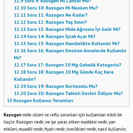
12.9
Soru 9: Razogen Mi Lansor Mu?
12.10
Soru 10: Razogen Mi Nexium Mu?
12.11
Soru 11: Razogen Ne Kadar?
12.12
Soru 12: Razogen Yaş Sınırı?
12.13
Soru 13: Razogen Mide Ağrısına İyi Gelir Mi?
12.14
Soru 14: Razogen İştah Açar Mı?
12.15
Soru 15: Razogen Hamilelikte Kullanılır Mı?
12.16
Soru 16: Razogen Emziren Annelerde Kullanılır
Mı?
12.17
Soru 17: Razogen 20 Mg Gebelik Kategorisi?
12.18
Soru 18: Razogen 20 Mg Günde Kaç Kere
Kullanılır?
12.19
Soru 19: Razogen Kortizonlu Mu?
12.20
Soru 20: Razogen Tableti Devlet Ödüyor Mu?
13
Razogen Kullanıcı Yorumları
Razogen
mide ülseri ve reflü sorunları için kullanılan etkili bir
ilaçtır. Razogen nedir, ne işe yarar, etken maddesi nedir, yan
etkileri, muadili nedir, fiyatı nedir, özellikleri nedir, nasıl kullanılır,