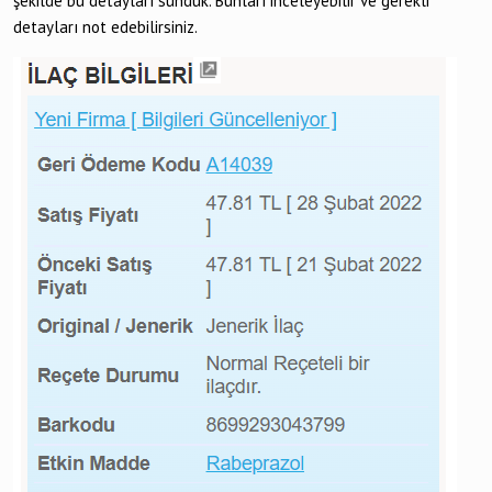
şekilde bu detayları sunduk. Bunları inceleyebilir ve gerekli
detayları not edebilirsiniz.