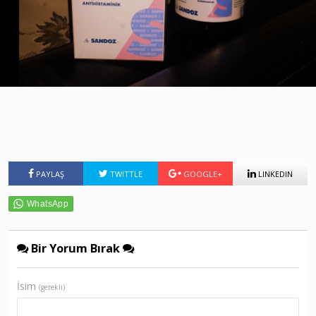
PAYLAŞ
TWITTLE
GOOGLE+
LINKEDIN
Bir Yorum Bırak
İsim
(gerekli)