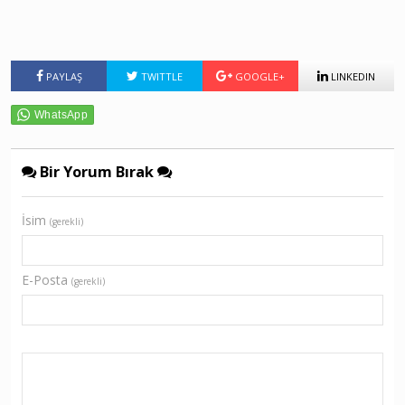
PAYLAŞ
TWITTLE
GOOGLE+
LINKEDIN
Bir Yorum Bırak
İsim
(gerekli)
E-Posta
(gerekli)