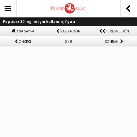
Pepticer 30 mg ne için kullanılır, fiyatı
ANA SAYFA
YAZIYA DÖN
1. RESME DÖN
ÖNCEKİ
2 / 5
SONRAKİ