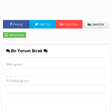
PAYLAŞ
TWITTLE
GOOGLE+
LINKEDIN
Bir Yorum Bırak
İsim
(gerekli)
E-Posta
(gerekli)