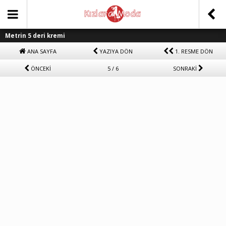
Metrin 5 deri kremi
ANA SAYFA
YAZIYA DÖN
1. RESME DÖN
ÖNCEKİ
5 / 6
SONRAKİ