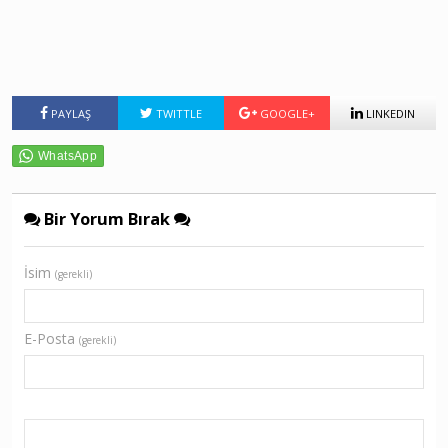
PAYLAŞ
TWITTLE
GOOGLE+
LINKEDIN
Bir Yorum Bırak
İsim
(gerekli)
E-Posta
(gerekli)