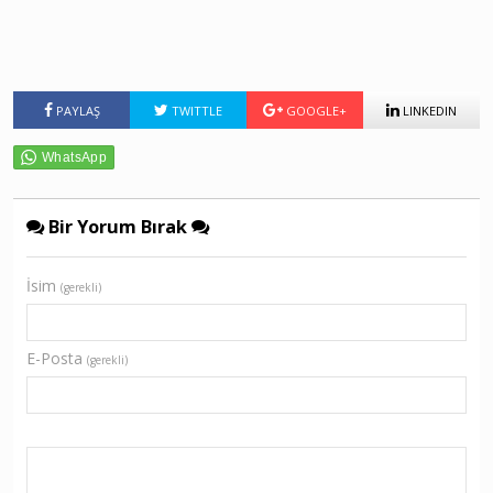
PAYLAŞ
TWITTLE
GOOGLE+
LINKEDIN
Bir Yorum Bırak
İsim
(gerekli)
E-Posta
(gerekli)