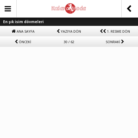
En şık isim dövmeleri
ANA SAYFA
YAZIYA DÖN
1. RESME DÖN
ÖNCEKİ
30 / 62
SONRAKİ