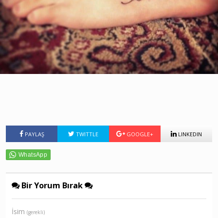
PAYLAŞ
TWITTLE
GOOGLE+
LINKEDIN
Bir Yorum Bırak
İsim
(gerekli)