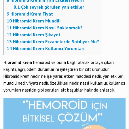
8
Hibromid Kremin Yan Etkileri Nedir?
8.1
Çok seyrek görülen yan etkiler
9
Hibromid Krem Fiyat
10
Hibromid Krem Muadili
11
Hibromid Krem Nasıl Saklanmalı?
12
Hibromid Krem Şikayet
13
Hibromid Krem Eczanelerde Satılıyor Mu?
14
Hibromid Krem Kullanıcı Yorumları
Hibromid krem
hemoroid ve buna bağlı olarak ortaya çıkan
kaşıntı, ağrı, ödem durumlarını iyileştiren bir cilt ürünüdür.
Hibromid krem nedir, ne işe yarar, etken maddesi nedir, yan etkileri,
muadili nedir, fiyatı nedir, özellikleri nedir, nasıl kullanılır, kullanıcı
yorumları nasıldır gibi soruları alt başlıklar halinde anlattık.