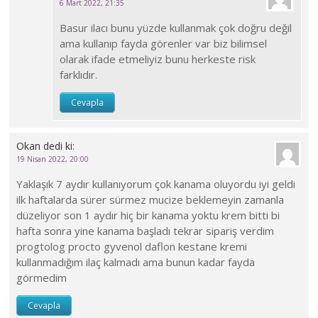
6 Mart 2022, 21:35
Basur ilacı bunu yüzde kullanmak çok doğru değil
ama kullanıp fayda görenler var biz bilimsel
olarak ifade etmeliyiz bunu herkeste risk
farklıdır.
Cevapla
Okan
dedi ki:
19 Nisan 2022, 20:00
Yaklaşık 7 aydır kullanıyorum çok kanama oluyordu iyi geldi
ilk haftalarda sürer sürmez mucize beklemeyin zamanla
düzeliyor son 1 aydır hiç bir kanama yoktu krem bitti bi
hafta sonra yine kanama başladı tekrar sipariş verdim
progtolog procto gyvenol daflon kestane kremi
kullanmadığım ilaç kalmadı ama bunun kadar fayda
görmedim
Cevapla