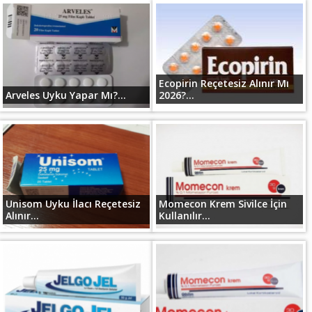
Ecopirin Reçetesiz Alınır Mı
Arveles Uyku Yapar Mı?...
2026?...
Unisom Uyku İlacı Reçetesiz
Momecon Krem Sivilce İçin
Alınır...
Kullanılır...