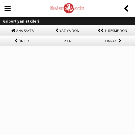
Griport yan etkileri
ANA SAYFA
YAZIYA DÖN
1. RESME DÖN
ÖNCEKİ
2 / 6
SONRAKİ