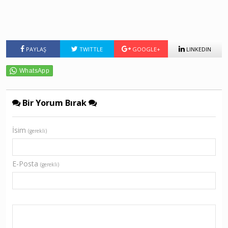
PAYLAŞ
TWITTLE
GOOGLE+
LINKEDIN
Bir Yorum Bırak
İsim
(gerekli)
E-Posta
(gerekli)