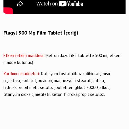
Flagyl 500 Mg Film Tablet İçeriği
Etken (etkin) maddesi:
Metronidazol (Bir tablette 500 mg etken
madde bulunur.)
Yardımcı maddeleri:
Kalsiyum fosfat dibazik dihidrat, mısır
nişastası, sorbitol, povidon, magnezyum stearat, saf su,
hidroksipropil metil selüloz, polietilen glikol 20000, alkol,
titanyum dioksit, metiletil keton, hidroksipropil selüloz.