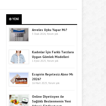
YENİ
Arveles Uyku Yapar Mı?
3 Ocak 2026,
Yorum yok
Kadınlar İçin Farklı Tarzlara
Uygun Gömlek Modelleri
1 Eylül 2025,
Yorum yok
Ecopirin Reçetesiz Alınır Mı
2026?
16 Mart 2025,
Yorum yok
Online Diyetisyen ile
Sağlıklı Beslenmenin Yeni