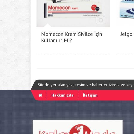
Momecon Krem Sivilce İçin
Jelgo
Kullanılır Mı?
Sitede yer alan yazı, resim ve haberler izinsiz ve ka
Hakkımızda
İletişim