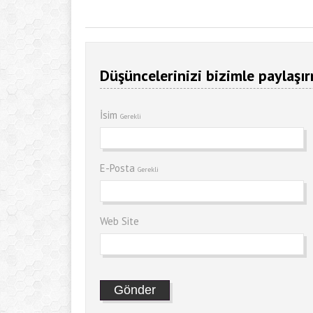
Düşüncelerinizi bizimle paylaşır
İsim
Gerekli
E-Posta
Gerekli
Web Site