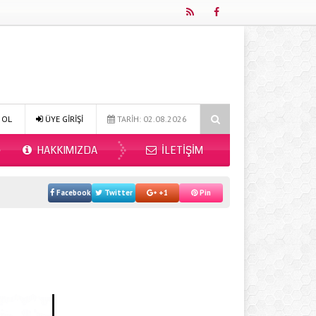
Online Diyetisyen ile Sağlıklı Beslenmenin Yeni Adresi: Fitdiyet.net
 OL
ÜYE GİRİŞİ
TARİH: 02.08.2026
HAKKIMIZDA
İLETIŞIM
Facebook
Twitter
+1
Pin