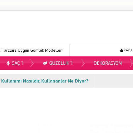
ara Uygun Gömlek Modelleri
Ecopirin Reçetesiz Alınır Mı 2026?
KAYIT
SAÇ
GÜZELLIK
DEKORASYON
r, Kullanımı Nasıldır, Kullananlar Ne Diyor?