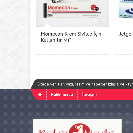
Momecon Krem Sivilce İçin
Jelgo
Kullanılır Mı?
Sitede yer alan yazı, resim ve haberler izinsiz ve ka
Hakkımızda
İletişim