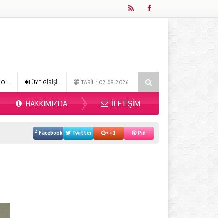
ınır Mı 2026?
Online Diyetisyen ile Sağlıklı Beslenmenin Yeni Adresi:
 OL
ÜYE GİRİŞİ
TARİH: 02.08.2026
HAKKIMIZDA
İLETIŞIM
Facebook
Twitter
+1
Pin