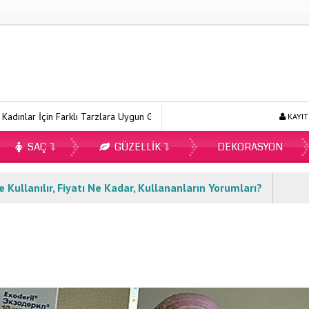
İçin Farklı Tarzlara Uygun Gömlek Modelleri
Ecopirin Reçetesiz Al
KAYIT
SAÇ
GÜZELLIK
DEKORASYON
 Kullanılır, Fiyatı Ne Kadar, Kullananların Yorumları?