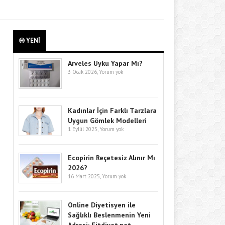
YENİ
Arveles Uyku Yapar Mı?
3 Ocak 2026,
Yorum yok
Kadınlar İçin Farklı Tarzlara
Uygun Gömlek Modelleri
1 Eylül 2025,
Yorum yok
Ecopirin Reçetesiz Alınır Mı
2026?
16 Mart 2025,
Yorum yok
Online Diyetisyen ile
Sağlıklı Beslenmenin Yeni