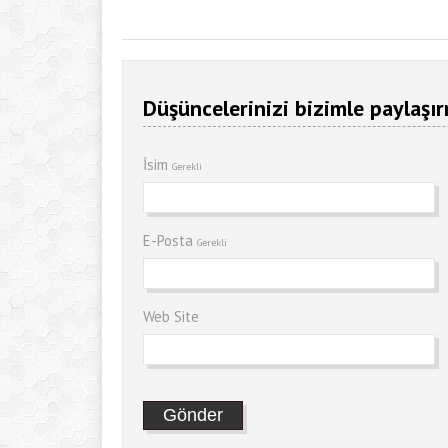
Düşüncelerinizi bizimle paylaşır
İsim
Gerekli
E-Posta
Gerekli
Web Site