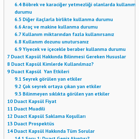
6.4
Böbrek ve karaciğer yetmezliği olanlarda kullanım
durumu
6.5
Diğer ilaçlarla birlikte kullanma durumu
6.6
Araç ve makine kullanma durumu
6.7
Kullanım miktarından fazla kullanırsanız
6.8
Kullanım dozunu unutursanız
6.9
Yiyecek ve içecekle beraber kullanma durumu
7
Duact Kapsül Hakkında Bilinmesi Gereken Hususlar
8
Duact Kapsül Kimlerde Kullanılmaz?
9
Duact Kapsül Yan Etkileri
9.1
Seyrek görülen yan etkiler
9.2
Çok seyrek ortaya çıkan yan etkiler
9.3
Bilinmeyen sıklıkta görülen yan etkiler
10
Duact Kapsül Fiyat
11
Duact Muadili
12
Duact Kapsül Saklama Koşulları
13
Duact Prospektüs
14
Duact Kapsül Hakkında Tüm Sorular
14.1
Soru 1: Duact Geniz Akıntısı?