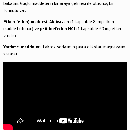
bakalım. Güçlü maddelerin bir araya gelmesi ile oluşmuş bir
formülü var.
Etken (etkin) maddesi: Akrivastin
(1 kapsülde 8 mg etken
madde bulunur.)
ve psödoefedrin HCl
(1 kapsülde 60 mg etken
vardır.)
Yardımcı maddeleri:
Laktoz, sodyum nişasta glikolat, magnezyum
stearat.