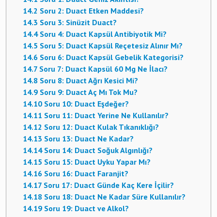
14.2
Soru 2: Duact Etken Maddesi?
14.3
Soru 3: Sinüzit Duact?
14.4
Soru 4: Duact Kapsül Antibiyotik Mi?
14.5
Soru 5: Duact Kapsül Reçetesiz Alınır Mı?
14.6
Soru 6: Duact Kapsül Gebelik Kategorisi?
14.7
Soru 7: Duact Kapsül 60 Mg Ne İlacı?
14.8
Soru 8: Duact Ağrı Kesici Mi?
14.9
Soru 9: Duact Aç Mı Tok Mu?
14.10
Soru 10: Duact Eşdeğer?
14.11
Soru 11: Duact Yerine Ne Kullanılır?
14.12
Soru 12: Duact Kulak Tıkanıklığı?
14.13
Soru 13: Duact Ne Kadar?
14.14
Soru 14: Duact Soğuk Algınlığı?
14.15
Soru 15: Duact Uyku Yapar Mı?
14.16
Soru 16: Duact Faranjit?
14.17
Soru 17: Duact Günde Kaç Kere İçilir?
14.18
Soru 18: Duact Ne Kadar Süre Kullanılır?
14.19
Soru 19: Duact ve Alkol?