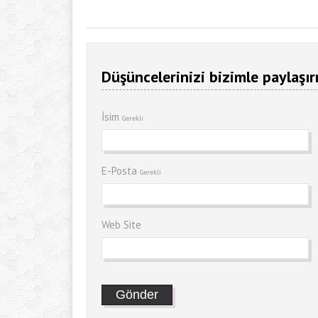
Düşüncelerinizi bizimle paylaşır
İsim
Gerekli
E-Posta
Gerekli
Web Site