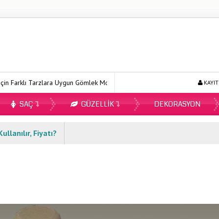
ı Tarzlara Uygun Gömlek Modelleri
Ecopirin Reçetesiz Alınır Mı 202
KAYIT
SAÇ
GÜZELLIK
DEKORASYON
llanılır, Fiyatı?