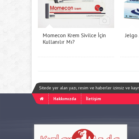
Momecon Krem Sivilce İçin
Jelgo
Kullanılır Mı?
Sitede yer alan yazı, resim ve haberler izinsiz ve ka
Hakkımızda
İletişim