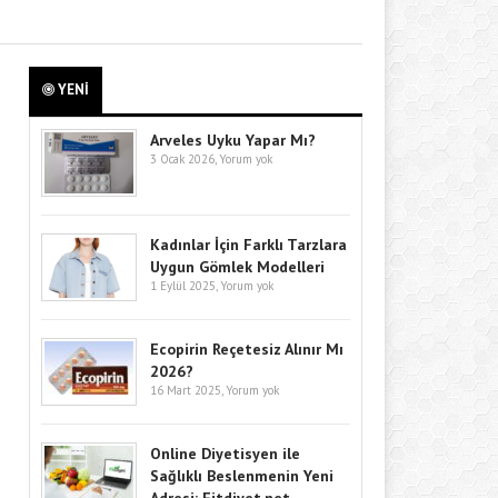
YENİ
Arveles Uyku Yapar Mı?
3 Ocak 2026,
Yorum yok
Kadınlar İçin Farklı Tarzlara
Uygun Gömlek Modelleri
1 Eylül 2025,
Yorum yok
Ecopirin Reçetesiz Alınır Mı
2026?
16 Mart 2025,
Yorum yok
Online Diyetisyen ile
Sağlıklı Beslenmenin Yeni