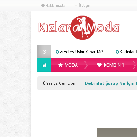
Hakkımızda
İletişim
Arveles Uyku Yapar Mı?
Kadınlar İçin Farkl
MODA
KOMBIN
Debridat Şurup Ne İçin Ku
Yazıya Geri Dön