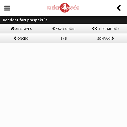
Debridat fort prospektüs
ANA SAYFA
YAZIYA DÖN
1. RESME DÖN
ÖNCEKİ
5 / 5
SONRAKİ