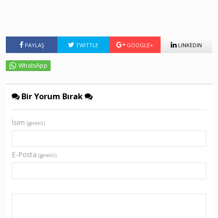
PAYLAŞ
TWITTLE
GOOGLE+
LINKEDIN
Bir Yorum Bırak
İsim
(gerekli)
E-Posta
(gerekli)