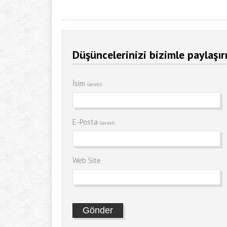
Düşüncelerinizi bizimle paylaşır
İsim
Gerekli
E-Posta
Gerekli
Web Site