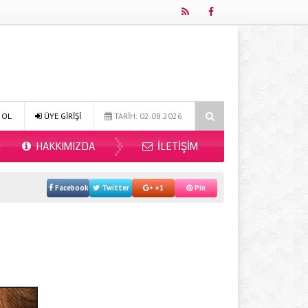
r Mı 2026?
Online Diyetisyen ile Sağlıklı Beslenmenin Yeni Adresi: F
 OL
ÜYE GİRİŞİ
TARİH: 02.08.2026
HAKKIMIZDA
İLETIŞIM
Facebook
Twitter
+1
Pin