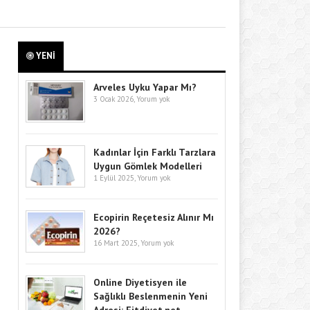
YENİ
Arveles Uyku Yapar Mı?
3 Ocak 2026,
Yorum yok
Kadınlar İçin Farklı Tarzlara
Uygun Gömlek Modelleri
1 Eylül 2025,
Yorum yok
Ecopirin Reçetesiz Alınır Mı
2026?
16 Mart 2025,
Yorum yok
Online Diyetisyen ile
Sağlıklı Beslenmenin Yeni