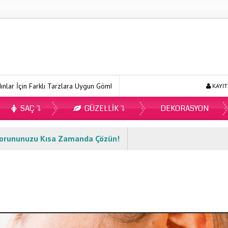
in Farklı Tarzlara Uygun Gömlek Modelleri
Ecopirin Reçetesiz Alını
KAYIT
SAÇ
GÜZELLIK
DEKORASYON
e Sorununuzu Kısa Zamanda Çözün!