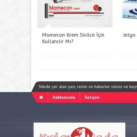
Momecon Krem Sivilce İçin
Jelgo
Kullanılır Mı?
Sitede yer alan yazı, resim ve haberler izinsiz ve ka
Hakkımızda
İletişim