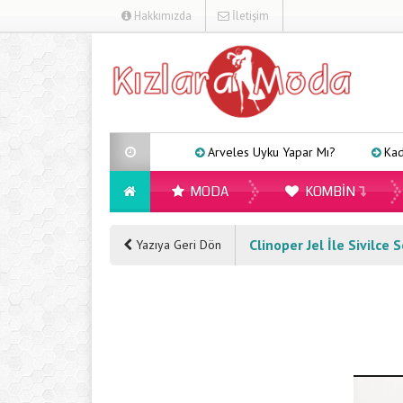
Hakkımızda
İletişim
Arveles Uyku Yapar Mı?
Kadınlar İç
MODA
KOMBIN
Clinoper Jel İle Sivilc
Yazıya Geri Dön