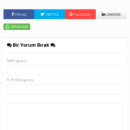
PAYLAŞ
TWITTLE
GOOGLE+
LINKEDIN
Bir Yorum Bırak
İsim
(gerekli)
E-Posta
(gerekli)