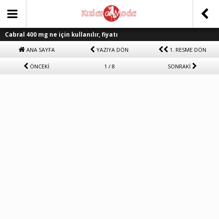
Cabral 400 mg ne için kullanılır, fiyatı
ANA SAYFA
YAZIYA DÖN
1. RESME DÖN
ÖNCEKİ
1 / 8
SONRAKİ