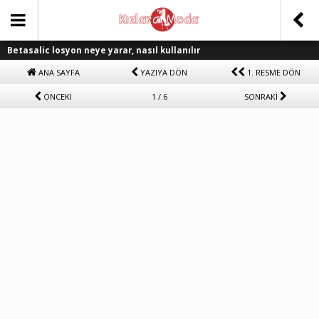
Betasalic losyon neye yarar, nasıl kullanılır
ANA SAYFA
YAZIYA DÖN
1. RESME DÖN
ÖNCEKİ
1 / 6
SONRAKİ