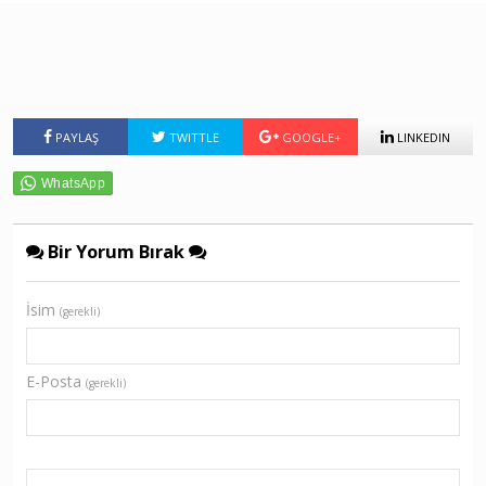
PAYLAŞ
TWITTLE
GOOGLE+
LINKEDIN
Bir Yorum Bırak
İsim
(gerekli)
E-Posta
(gerekli)