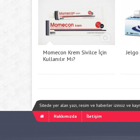
Momecon Krem Sivilce İçin
Jelgo
Kullanılır Mı?
Sitede yer alan yazı, resim ve haberler izinsiz ve ka
Hakkımızda
İletişim