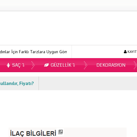
n Farklı Tarzlara Uygun Gömlek Modelleri
Ecopirin Reçetesiz Alını
KAYIT
SAÇ
GÜZELLIK
DEKORASYON
llanılır, Fiyatı?