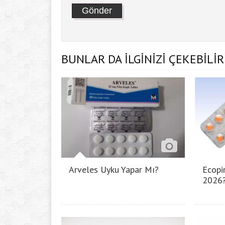
BUNLAR DA İLGİNİZİ ÇEKEBİLİR
Arveles Uyku Yapar Mı?
Ecopir
2026