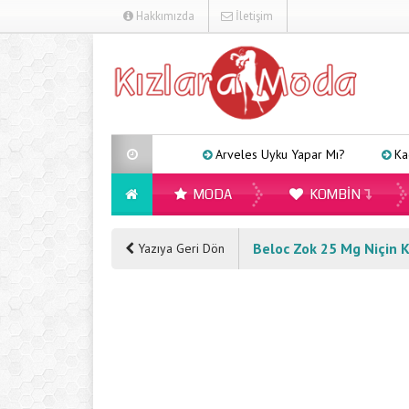
Hakkımızda
İletişim
Arveles Uyku Yapar Mı?
Kadınlar İçi
MODA
KOMBIN
Beloc Zok 25 Mg Niçin Ku
Yazıya Geri Dön