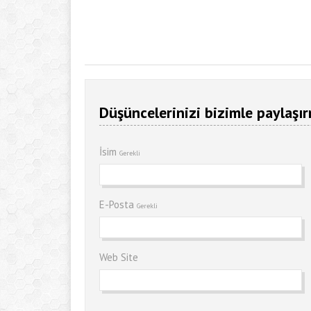
Düşüncelerinizi bizimle paylaşır
İsim
Gerekli
E-Posta
Gerekli
Web Site