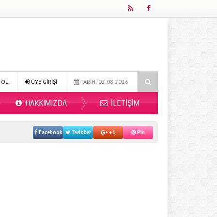
r Mı 2026?
Online Diyetisyen ile Sağlıklı Beslenmenin Yeni Adresi: Fi
 OL
ÜYE GİRİŞİ
TARİH: 02.08.2026
HAKKIMIZDA
İLETIŞIM
Facebook
Twitter
+1
Pin