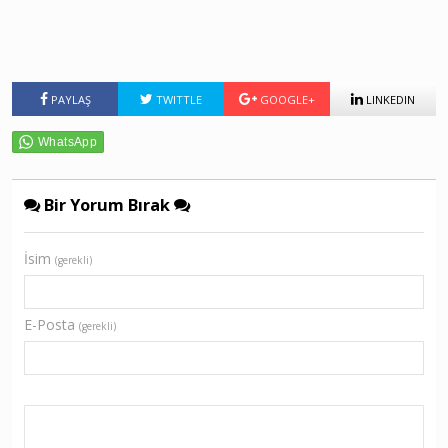
PAYLAŞ
TWITTLE
GOOGLE+
LINKEDIN
Bir Yorum Bırak
İsim
(gerekli)
E-Posta
(gerekli)