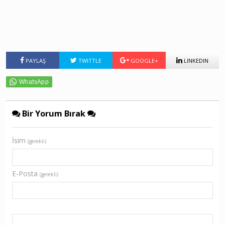
PAYLAŞ
TWITTLE
GOOGLE+
LINKEDIN
Bir Yorum Bırak
İsim
(gerekli)
E-Posta
(gerekli)