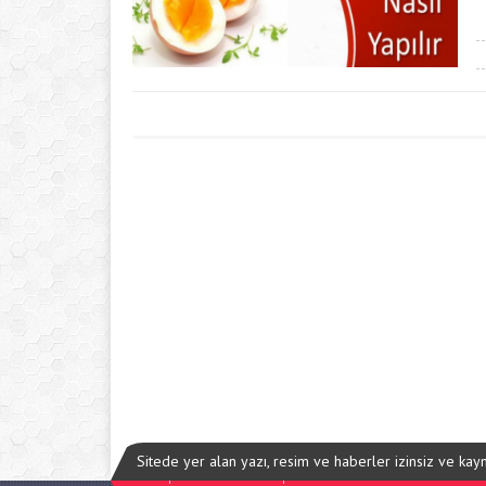
Sitede yer alan yazı, resim ve haberler izinsiz ve ka