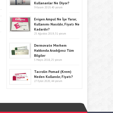
Kullananlar Ne Diyor?
9 Kasım 2019,
40 yorum
Evigen Ampul Ne İşe Yarar,
Kullanımı Nasıldır, Fiyatı Ne
Kadardır?
25 Ağustos 2019,
31 yorum
Dermovate Merhem
Hakkında Aradığınız Tüm
Bilgiler
5 Mayıs 2018,
25 yorum
Tacrolin Pomad (Krem)
Neden Kullanılır, Fiyatı?
27 Eylül 2020,
44 yorum