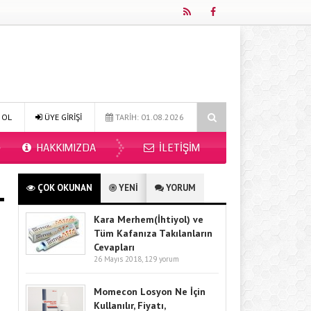
6?
Online Diyetisyen ile Sağlıklı Beslenmenin Yeni Adresi: Fitdiyet.n
 OL
ÜYE GİRİŞİ
TARİH: 01.08.2026
HAKKIMIZDA
İLETIŞIM
ÇOK OKUNAN
YENİ
YORUM
Kara Merhem(İhtiyol) ve
Tüm Kafanıza Takılanların
Cevapları
26 Mayıs 2018,
129 yorum
Momecon Losyon Ne İçin
Kullanılır, Fiyatı,