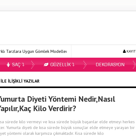
ı Tarzlara Uygun Gömlek Modelleri
Ecopirin Reçetesiz Alınır Mı 202
KAYIT
SAÇ
GÜZELLIK
DEKORASYON
LE İLIŞIKLI YAZILAR
Yumurta Diyeti Yöntemi Nedir,Nasıl
apılır,Kaç Kilo Verdirir?
ısa sürede kilo vermeyi ve kısa sürede büyük başarılar elde etmeyi herkes
ster. Yumurta diyeti de kısa sürede büyük sonuçlar elde etmeye yarayan bir
iyet yöntemi olarak karşımıza çıkmaktadır. Kısa sürede kilo