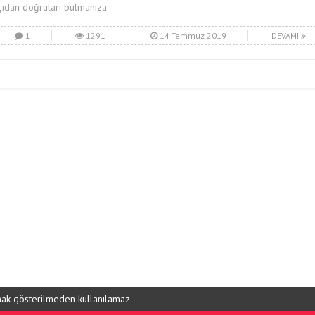
çıdan doğruları bulmanıza
1
1291
14 Temmuz 2019
DEVAMI
ynak gösterilmeden kullanılamaz.