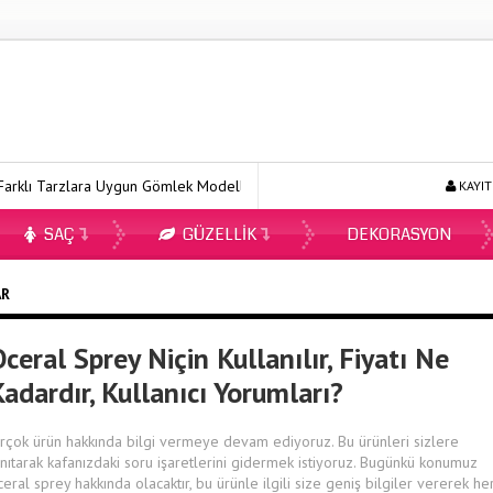
rklı Tarzlara Uygun Gömlek Modelleri
Ecopirin Reçetesiz Alınır Mı 
KAYIT
SAÇ
GÜZELLIK
DEKORASYON
AR
ceral Sprey Niçin Kullanılır, Fiyatı Ne
adardır, Kullanıcı Yorumları?
irçok ürün hakkında bilgi vermeye devam ediyoruz. Bu ürünleri sizlere
anıtarak kafanızdaki soru işaretlerini gidermek istiyoruz. Bugünkü konumuz
ceral sprey hakkında olacaktır, bu ürünle ilgili size geniş bilgiler vererek he