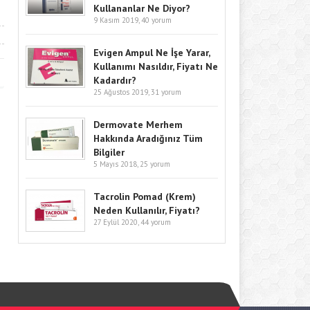
Kullananlar Ne Diyor?
9 Kasım 2019,
40 yorum
Evigen Ampul Ne İşe Yarar,
Kullanımı Nasıldır, Fiyatı Ne
Kadardır?
25 Ağustos 2019,
31 yorum
Dermovate Merhem
Hakkında Aradığınız Tüm
Bilgiler
5 Mayıs 2018,
25 yorum
Tacrolin Pomad (Krem)
Neden Kullanılır, Fiyatı?
27 Eylül 2020,
44 yorum