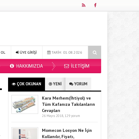
2026?
Online Diyetisyen ile Sağlıklı Beslenmenin Yeni Adresi: Fitdiye
 OL
ÜYE GİRİŞİ
TARİH: 01.08.2026
HAKKIMIZDA
İLETIŞIM
ÇOK OKUNAN
YENİ
YORUM
Kara Merhem(İhtiyol) ve
Tüm Kafanıza Takılanların
Cevapları
26 Mayıs 2018,
129 yorum
Momecon Losyon Ne İçin
r
Kullanılır, Fiyatı,