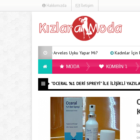
Hakkımızda
İletişim
Arveles Uyku Yapar Mı?
Kadınlar İçin Fa
MODA
KOMBIN
"OCERAL %1 DERI SPREYI" ILE İLIŞIKLI YAZIL
O
K
B
t
o