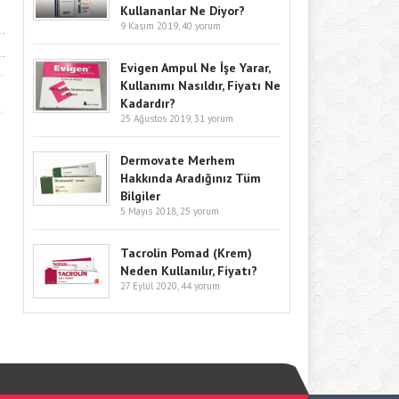
Kullananlar Ne Diyor?
9 Kasım 2019,
40 yorum
Evigen Ampul Ne İşe Yarar,
Kullanımı Nasıldır, Fiyatı Ne
Kadardır?
25 Ağustos 2019,
31 yorum
Dermovate Merhem
Hakkında Aradığınız Tüm
Bilgiler
5 Mayıs 2018,
25 yorum
Tacrolin Pomad (Krem)
Neden Kullanılır, Fiyatı?
27 Eylül 2020,
44 yorum