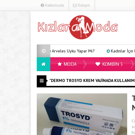
Hakkımızda
İletişim
Arveles Uyku Yapar Mı?
Kadınlar İçin Far
MODA
KOMBIN
"DERMO TROSYD KREM VAJINADA KULLANIMI" 
T
Ci
s
h