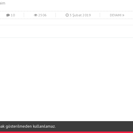
aim
10
2506
3 Şubat 2019
DEVAMI
ynak gösterilmeden kullanılamaz.