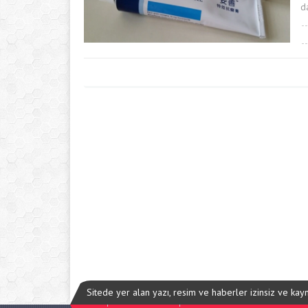
d
Sitede yer alan yazı, resim ve haberler izinsiz ve ka