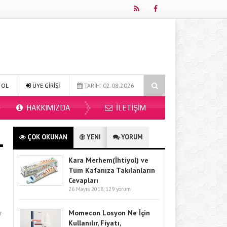
026?
Online Diyetisyen ile Sağlıklı Beslenmenin Yeni Adresi: Fitdiye
 OL
ÜYE GİRİŞİ
TARİH: 02.08.2026
HAKKIMIZDA
İLETIŞIM
ÇOK OKUNAN
YENİ
YORUM
Kara Merhem(İhtiyol) ve
Tüm Kafanıza Takılanların
Cevapları
26 Mayıs 2018,
129 yorum
r
Momecon Losyon Ne İçin
Kullanılır, Fiyatı,