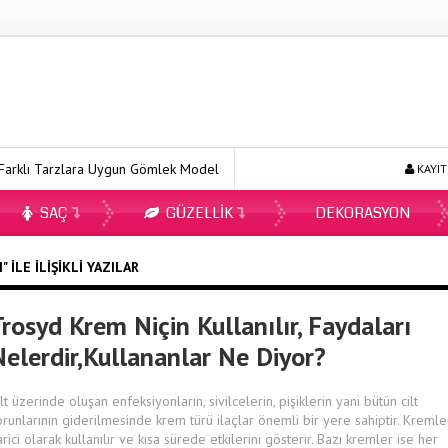
klı Tarzlara Uygun Gömlek Modelleri
Ecopirin Reçetesiz Alınır Mı 2
KAYIT
SAÇ
GÜZELLIK
DEKORASYON
ILE İLIŞIKLI YAZILAR
rosyd Krem Niçin Kullanılır, Faydaları
Nelerdir,Kullananlar Ne Diyor?
lt üzerinde oluşan enfeksiyonların, sivilcelerin, pişiklerin yani bütün cilt
orunlarının giderilmesinde krem türü ilaçlar önemli bir yere sahiptir. Kremle
arici olarak kullanılır ve kısa sürede etkilerini gösterir. Bazı kremler ise her