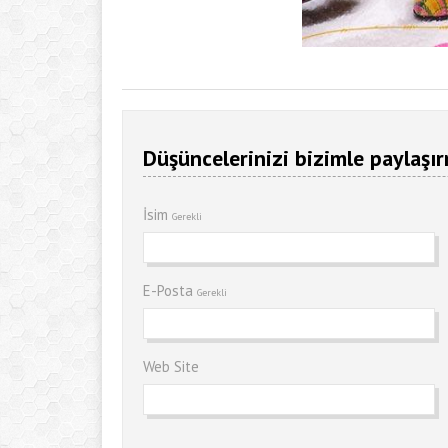
Düşüncelerinizi bizimle paylaşır
İsim
Gerekli
E-Posta
Gerekli
Web Site