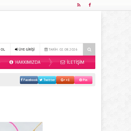
Online Diyetisyen ile Sağlıklı Beslenmenin Yeni Adresi: Fitdiyet.net
 OL
ÜYE GİRİŞİ
TARİH: 02.08.2026
HAKKIMIZDA
İLETIŞIM
Facebook
Twitter
+1
Pin