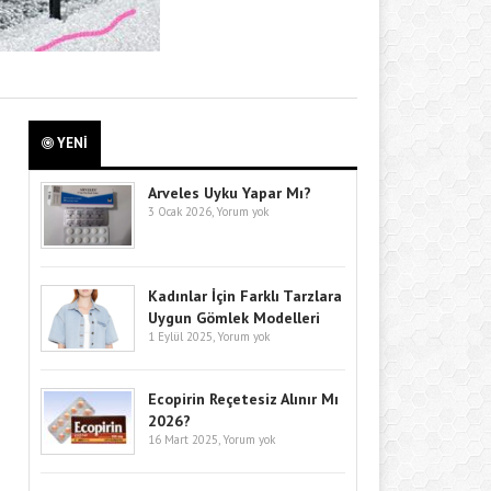
YENİ
Arveles Uyku Yapar Mı?
3 Ocak 2026,
Yorum yok
Kadınlar İçin Farklı Tarzlara
Uygun Gömlek Modelleri
1 Eylül 2025,
Yorum yok
Ecopirin Reçetesiz Alınır Mı
2026?
16 Mart 2025,
Yorum yok