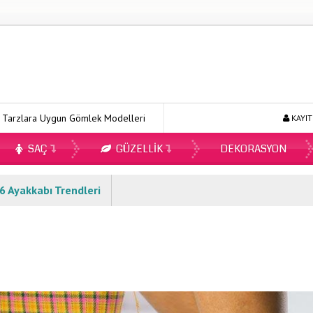
 Uygun Gömlek Modelleri
Ecopirin Reçetesiz Alınır Mı 2026?
KAYIT
SAÇ
GÜZELLIK
DEKORASYON
 Ayakkabı Trendleri